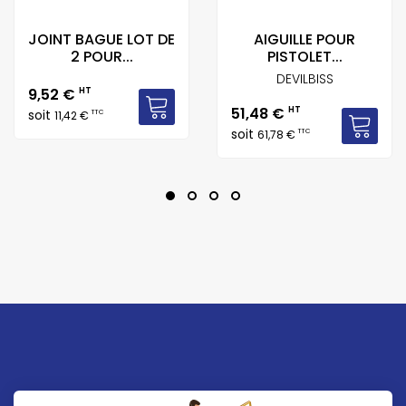
JOINT BAGUE LOT DE
AIGUILLE POUR
2 POUR...
PISTOLET...
DEVILBISS
Prix
9,52 €
HT
Prix
51,48 €
HT
soit
TTC
11,42 €
soit
TTC
61,78 €