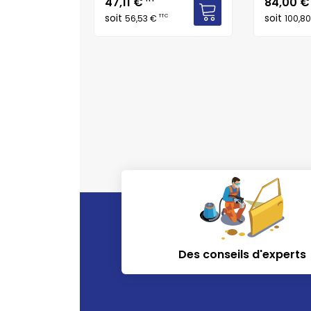
Prix
Prix
47,11 €
84,00 
soit
soit
TTC
TTC
€
56,53 €
100,8
Des conseils d'experts