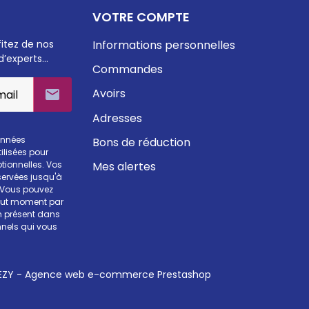
VOTRE COMPTE
fitez de nos
Informations personnelles
d’experts…
Commandes
Avoirs

Adresses
onnées
Bons de réduction
ilisées pour
Mes alertes
otionnelles. Vos
ervées jusqu'à
. Vous pouvez
tout moment par
en présent dans
nels qui vous
ZY - Agence web e-commerce Prestashop