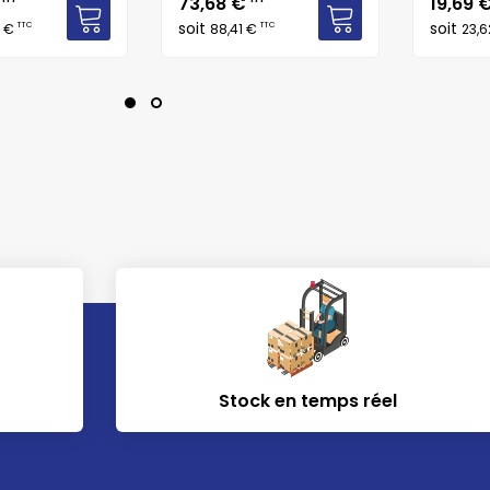
Prix
Prix
€
73,68 €
19,69 
soit
soit
TTC
TTC
0 €
88,41 €
23,
Stock en temps réel