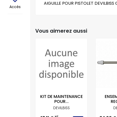
AIGUILLE POUR PISTOLET DEVILBISS 
Accès
Vous aimerez aussi
LE VALVE
KIT DE MAINTENANCE
ENSEM
 POUR...
POUR...
RE
ILBISS
DEVILBISS
DE
T
HT