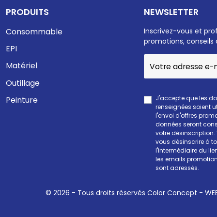
PRODUITS
NEWSLETTER
Consommable
Inscrivez-vous et pro
promotions, conseils 
EPI
Matériel
Outillage
J'accepte que les d
Peinture
renseignées soient ut
l'envoi d'offres prom
données seront cons
votre désinscription
vous désinscrire à 
l'intermédiaire du li
les emails promotion
sont adressés.
© 2026 - Tous droits réservés Color Concept -
WEE