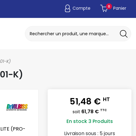
0
Compte
Panier
ADAPTATEUR DE POCHE JETABLE
DISQUE A MEULER / TRONCONNER
01-K)
301-K)
51,48 €
HT
61,78 €
TTC
soit
En stock
3 Produits
O LITE (PRO-
Livraison sous :
5 jours