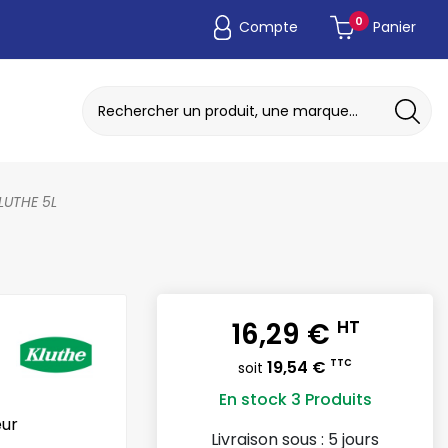
0
Compte
Panier
ADAPTATEUR DE POCHE JETABLE
DISQUE A MEULER / TRONCONNER
LUTHE 5L
16,29 €
HT
19,54 €
TTC
soit
En stock
3 Produits
eur
Livraison sous :
5 jours