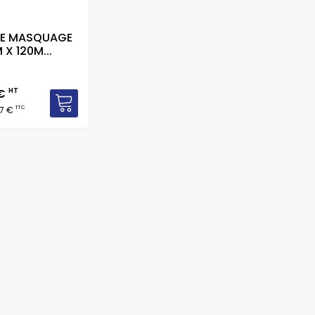
DE MASQUAGE
 X 120M...
 €
HT
TTC
47 €