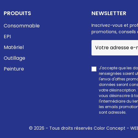
PRODUITS
NEWSLETTER
Consommable
Inscrivez-vous et pro
promotions, conseils 
EPI
Matériel
Outillage
J'accepte que les d
Peinture
renseignées soient ut
l'envoi d'offres prom
données seront cons
votre désinscription
vous désinscrire à 
l'intermédiaire du li
les emails promotion
sont adressés.
© 2026 - Tous droits réservés Color Concept -
WEE