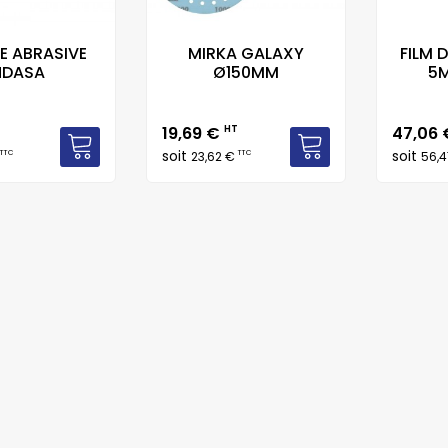
E ABRASIVE
MIRKA GALAXY
FILM 
NDASA
Ø150MM
5M
Prix
Prix
19,69 €
HT
47,06
soit
soit
TTC
TTC
23,62 €
56,