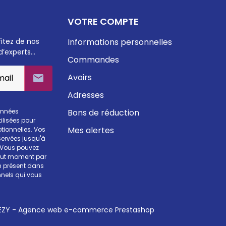
VOTRE COMPTE
fitez de nos
Informations personnelles
d’experts…
Commandes
Avoirs

Adresses
onnées
Bons de réduction
ilisées pour
Mes alertes
otionnelles. Vos
ervées jusqu'à
. Vous pouvez
tout moment par
en présent dans
nels qui vous
ZY - Agence web e-commerce Prestashop