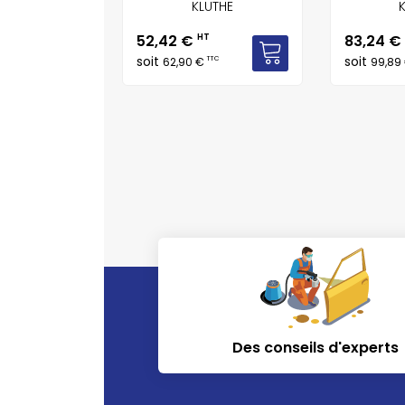
KLUTHE
Prix
Prix
52,42 €
HT
83,24 €
soit
soit
TTC
62,90 €
99,89
Des conseils d'experts