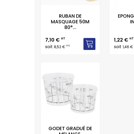
RUBAN DE
EPONG
MASQUAGE 50M
I
80°...
Prix
Prix
7,10 €
HT
1,22 €
HT
soit
soit
TTC
8,52 €
1,46 €
GODET GRADUÉ DE