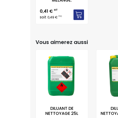
MELANGE.
Prix
0,41 €
HT
soit
TTC
0,49 €
Vous aimerez aussi
DILUANT DE
DIL
NETTOYAGE 25L
NETTOYA