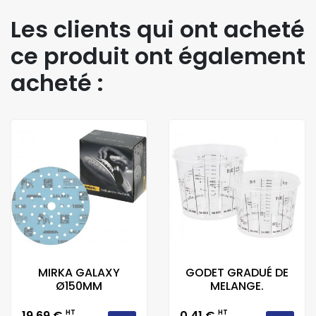
Les clients qui ont acheté
ce produit ont également
acheté :
MIRKA GALAXY
GODET GRADUÉ DE
Ø150MM
MELANGE.
Prix
Prix
19,69 €
HT
0,41 €
HT