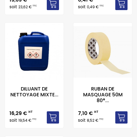
soit
soit
TTC
TTC
23,62 €
0,49 €
DILUANT DE
RUBAN DE
NETTOYAGE MIXTE...
MASQUAGE 50M
80°...
Prix
Prix
16,29 €
HT
7,10 €
HT
soit
soit
TTC
TTC
19,54 €
8,52 €