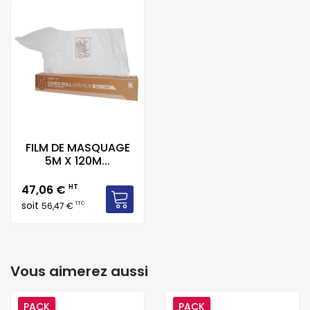
FILM DE MASQUAGE
5M X 120M...
Prix
47,06 €
HT
soit
TTC
56,47 €
Vous aimerez aussi
PACK
PACK