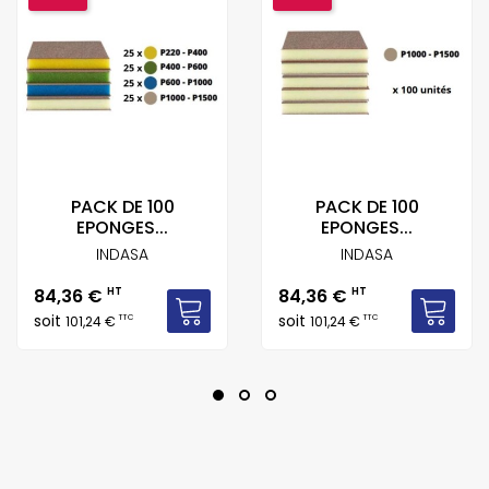
PACK DE 100
PACK DE 100
EPONGES...
EPONGES...
INDASA
INDASA
Prix
Prix
84,36 €
HT
84,36 €
HT
soit
soit
TTC
TTC
101,24 €
101,24 €