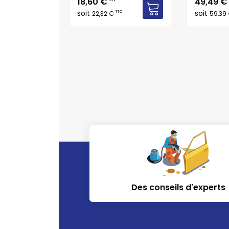
Prix
Prix
18,60 €
49,49 
soit
soit
TTC
TTC
€
22,32 €
59,39
Des conseils d'experts