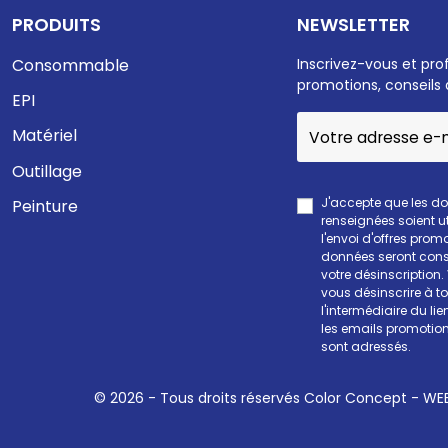
PRODUITS
NEWSLETTER
Consommable
Inscrivez-vous et pro
promotions, conseils 
EPI
Matériel
Outillage
J'accepte que les d
Peinture
renseignées soient ut
l'envoi d'offres prom
données seront cons
votre désinscription
vous désinscrire à 
l'intermédiaire du li
les emails promotion
sont adressés.
© 2026 - Tous droits réservés Color Concept -
WEE