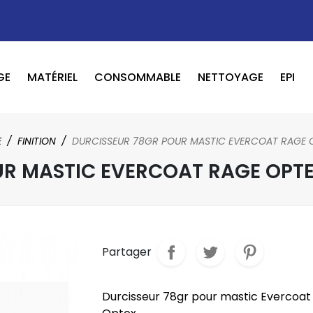
GE
MATÉRIEL
CONSOMMABLE
NETTOYAGE
EPI
OUTILS PNEUMATIQUE / ELECTRIQUE
BOOSTER / LAVEUR / INFRAROUGE
E
FINITION
DURCISSEUR 78GR POUR MASTIC EVERCOAT RAGE 
UR MASTIC EVERCOAT RAGE OPT
Partager
Durcisseur 78gr pour mastic Evercoat