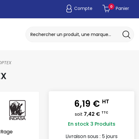
0
Compte
Panier
ADAPTATEUR DE POCHE JETABLE
DISQUE A MEULER / TRONCONNER
OPTEX
EX
6,19 €
HT
7,42 €
TTC
soit
En stock
3 Produits
 Rage
Livraison sous :
5 jours