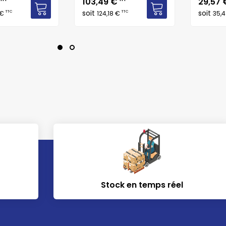
Prix
Prix
€
103,49 €
29,57
soit
soit
TTC
TTC
 €
124,18 €
35,
Stock en temps réel