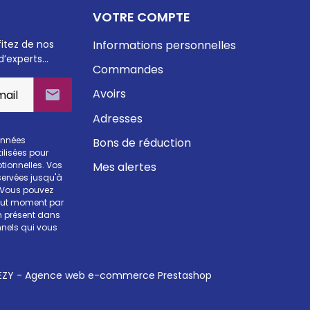
VOTRE COMPTE
fitez de nos
Informations personnelles
d’experts…
Commandes
Avoirs

Adresses
onnées
Bons de réduction
ilisées pour
Mes alertes
otionnelles. Vos
ervées jusqu'à
. Vous pouvez
tout moment par
en présent dans
nels qui vous
ZY - Agence web e-commerce Prestashop