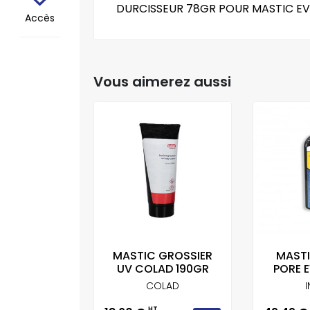
DURCISSEUR 78GR POUR MASTIC E
Accès
Vous aimerez aussi
+1 MASTIC
MASTIC GROSSIER
MAST
CAR...
UV COLAD 190GR
PORE E
ICAR
COLAD
T
HT