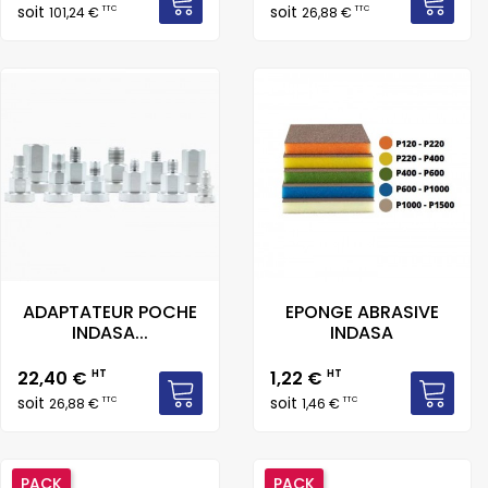
soit
soit
TTC
TTC
101,24 €
26,88 €
ADAPTATEUR POCHE
EPONGE ABRASIVE
INDASA...
INDASA
Prix
Prix
22,40 €
HT
1,22 €
HT
soit
soit
TTC
TTC
26,88 €
1,46 €
PACK
PACK