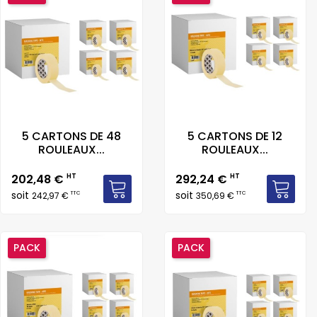
5 CARTONS DE 48
5 CARTONS DE 12
ROULEAUX...
ROULEAUX...
Prix
Prix
202,48 €
HT
292,24 €
HT
soit
soit
TTC
TTC
242,97 €
350,69 €
PACK
PACK