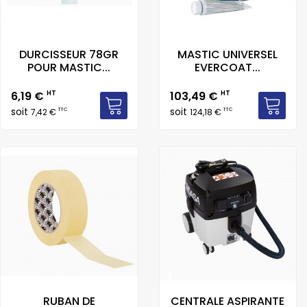
DURCISSEUR 78GR
MASTIC UNIVERSEL
POUR MASTIC...
EVERCOAT...
Prix
Prix
6,19 €
HT
103,49 €
HT
soit
soit
TTC
TTC
7,42 €
124,18 €
RUBAN DE
CENTRALE ASPIRANTE