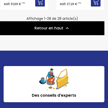
soit
soit
TTC
TTC
51,66 €
37,26 €
Affichage 1-28 de 28 article(s)
Retour en haut

Des conseils d'experts