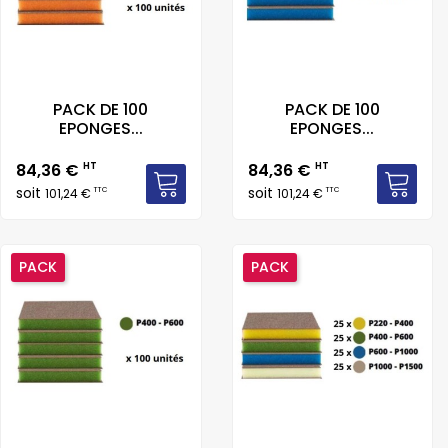
PACK DE 100
PACK DE 100
EPONGES...
EPONGES...
Prix
Prix
84,36 €
HT
84,36 €
HT
soit
soit
TTC
TTC
101,24 €
101,24 €
PACK
PACK