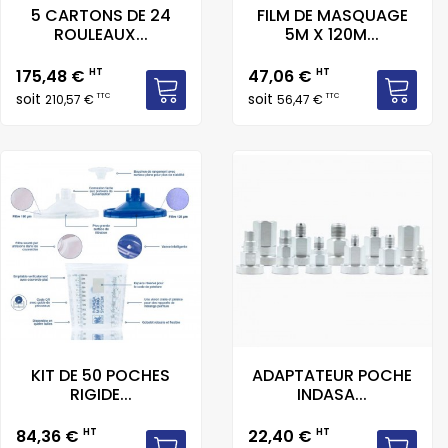
5 CARTONS DE 24
FILM DE MASQUAGE
ROULEAUX...
5M X 120M...
Prix
Prix
175,48 €
HT
47,06 €
HT
soit
soit
TTC
TTC
210,57 €
56,47 €
KIT DE 50 POCHES
ADAPTATEUR POCHE
RIGIDE...
INDASA...
Prix
Prix
84,36 €
HT
22,40 €
HT