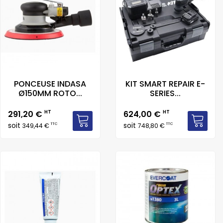
PONCEUSE INDASA
KIT SMART REPAIR E-
Ø150MM ROTO...
SERIES...
Prix
Prix
291,20 €
HT
624,00 €
HT
soit
soit
TTC
TTC
349,44 €
748,80 €