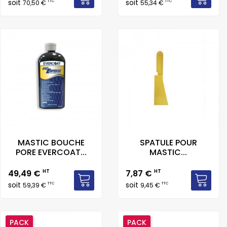
soit
soit
TTC
TTC
70,50 €
55,34 €
MASTIC BOUCHE
SPATULE POUR
PORE EVERCOAT...
MASTIC...
Prix
Prix
49,49 €
HT
7,87 €
HT
soit
soit
TTC
TTC
59,39 €
9,45 €
PACK
PACK