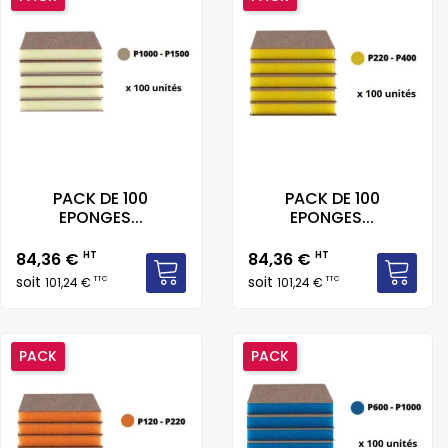
PACK DE 100
PACK DE 100
EPONGES...
EPONGES...
Prix
Prix
84,36 €
HT
84,36 €
HT
soit
soit
TTC
TTC
101,24 €
101,24 €
PACK
PACK