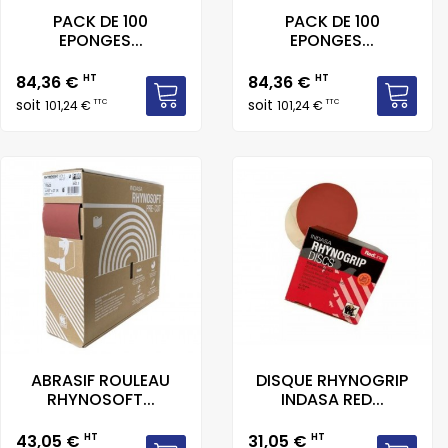
PACK DE 100
PACK DE 100
EPONGES...
EPONGES...
Prix
Prix
84,36 €
HT
84,36 €
HT
soit
soit
TTC
TTC
101,24 €
101,24 €
ABRASIF ROULEAU
DISQUE RHYNOGRIP
RHYNOSOFT...
INDASA RED...
Prix
Prix
43,05 €
HT
31,05 €
HT