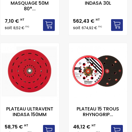
MASQUAGE 50M
INDASA 30L
80°...
Prix
Prix
7,10 €
HT
562,43 €
HT
soit
soit
TTC
TTC
8,52 €
674,92 €
PLATEAU ULTRAVENT
PLATEAU 15 TROUS
INDASA 150MM
RHYNOGRIP...
Prix
Prix
58,75 €
HT
46,12 €
HT