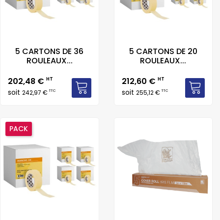
5 CARTONS DE 36
5 CARTONS DE 20
ROULEAUX...
ROULEAUX...
Prix
Prix
202,48 €
HT
212,60 €
HT
soit
soit
TTC
TTC
242,97 €
255,12 €
PACK