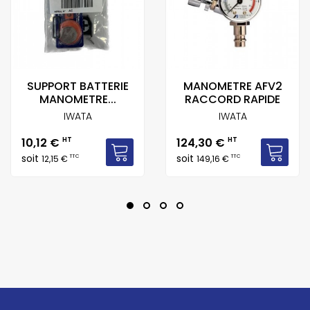
SUPPORT BATTERIE
MANOMETRE AFV2
MANOMETRE...
RACCORD RAPIDE
IWATA
IWATA
Prix
Prix
10,12 €
HT
124,30 €
HT
soit
soit
TTC
TTC
12,15 €
149,16 €