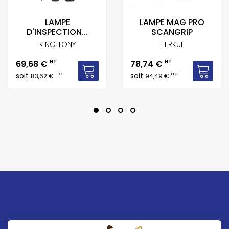
LAMPE
LAMPE MAG PRO
D'INSPECTION...
SCANGRIP
KING TONY
HERKUL
Prix
Prix
69,68 €
HT
78,74 €
HT
soit
soit
TTC
TTC
83,62 €
94,49 €