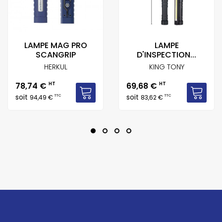
LAMPE MAG PRO
LAMPE
SCANGRIP
D'INSPECTION...
HERKUL
KING TONY
Prix
Prix
78,74 €
HT
69,68 €
HT
soit
soit
TTC
TTC
94,49 €
83,62 €