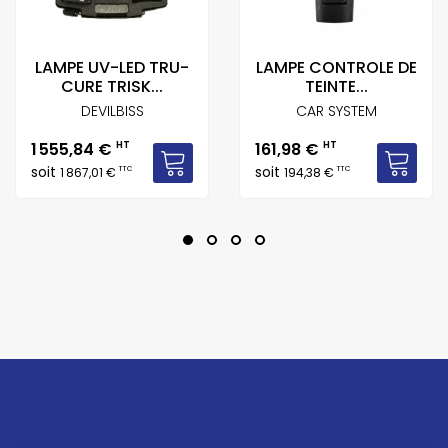
LAMPE UV-LED TRU-
LAMPE CONTROLE DE
CURE TRISK...
TEINTE...
DEVILBISS
CAR SYSTEM
Prix
Prix
1 555,84 €
HT
161,98 €
HT
soit
soit
TTC
TTC
1 867,01 €
194,38 €