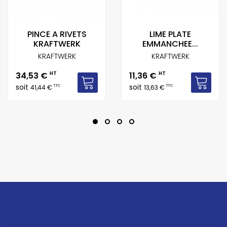
PINCE A RIVETS
LIME PLATE
KRAFTWERK
EMMANCHEE...
KRAFTWERK
KRAFTWERK
Prix
Prix
34,53 €
HT
11,36 €
HT
soit
soit
TTC
TTC
41,44 €
13,63 €