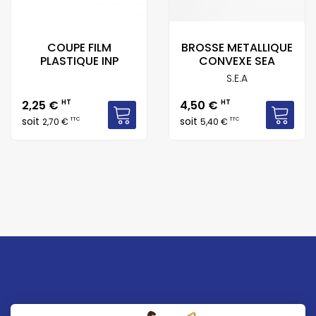
COUPE FILM
BROSSE METALLIQUE
PLASTIQUE INP
CONVEXE SEA
S.E.A
Prix
Prix
2,25 €
HT
4,50 €
HT
soit
soit
TTC
TTC
2,70 €
5,40 €