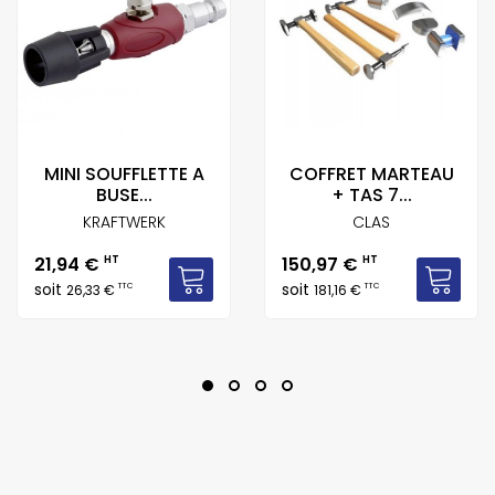
MINI SOUFFLETTE A
COFFRET MARTEAU
BUSE...
+ TAS 7...
KRAFTWERK
CLAS
Prix
Prix
21,94 €
HT
150,97 €
HT
soit
soit
TTC
TTC
26,33 €
181,16 €