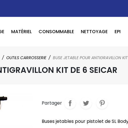
GE
MATÉRIEL
CONSOMMABLE
NETTOYAGE
EPI
OUTILS PNEUMATIQUE / ELECTRIQUE
BOOSTER / LAVEUR / INFRAROUGE
OUTILS CARROSSERIE
BUSE JETABLE POUR ANTIGRAVILLON KIT
TIGRAVILLON KIT DE 6 SEICAR
Partager
Buses jetables pour pistolet de SL Bod