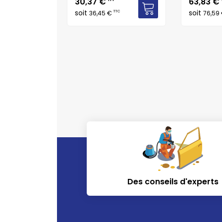
Prix
Prix
30,37 €
63,83 €
soit
soit
TTC
TTC
36,45 €
76,59
Des conseils d'experts