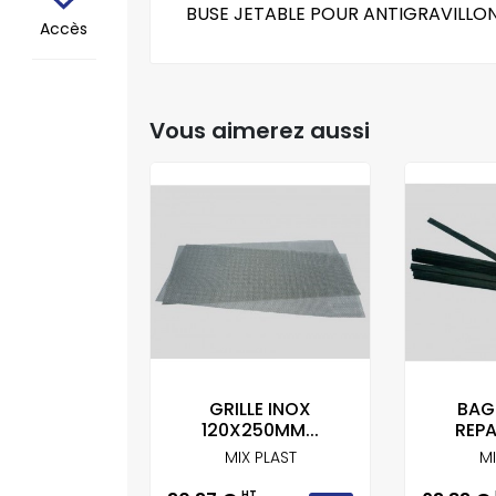
BUSE JETABLE POUR ANTIGRAVILLON 
Accès
Vous aimerez aussi
TEAU
GRILLE INOX
BAG
ERK A...
120X250MM...
REPA
FTWERK
MIX PLAST
MI
T
HT