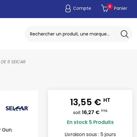
0
Compte
Panier
ADAPTATEUR DE POCHE JETABLE
DISQUE A MEULER / TRONCONNER
 DE 6 SEICAR
13,55 €
HT
16,27 €
TTC
soit
En stock
5 Produits
y Gun.
Livraison sous :
5 jours