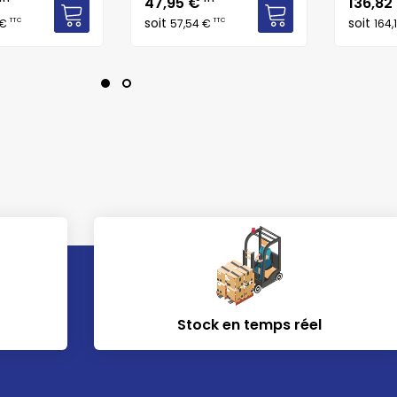
Prix
Prix
47,95 €
136,82
soit
soit
TTC
TTC
 €
57,54 €
164,
Stock en temps réel