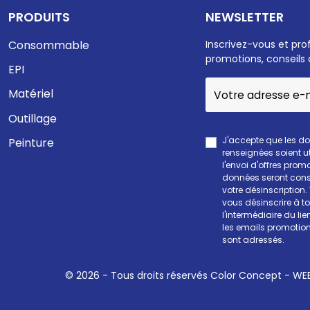
PRODUITS
NEWSLETTER
Consommable
Inscrivez-vous et pro
promotions, conseils 
EPI
Matériel
Outillage
J'accepte que les d
Peinture
renseignées soient ut
l'envoi d'offres prom
données seront cons
votre désinscription
vous désinscrire à 
l'intermédiaire du li
les emails promotion
sont adressés.
© 2026 - Tous droits réservés Color Concept -
WEE