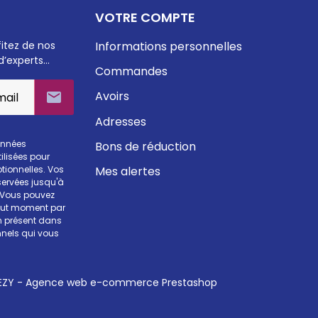
VOTRE COMPTE
fitez de nos
Informations personnelles
d’experts…
Commandes
Avoirs

Adresses
onnées
Bons de réduction
ilisées pour
Mes alertes
otionnelles. Vos
ervées jusqu'à
. Vous pouvez
tout moment par
en présent dans
nels qui vous
ZY - Agence web e-commerce Prestashop