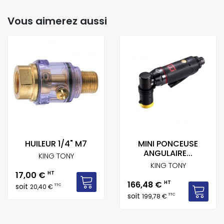
Vous aimerez aussi
HUILEUR 1/4" M7
MINI PONCEUSE
ANGULAIRE...
KING TONY
KING TONY
Prix
17,00 €
HT
Prix
166,48 €
HT
soit
TTC
20,40 €
soit
TTC
199,78 €