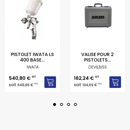
PISTOLET IWATA LS
VALISE POUR 2
400 BASE...
PISTOLETS...
IWATA
DEVILBISS
Prix
Prix
540,80 €
HT
162,24 €
HT
soit
soit
TTC
TTC
648,96 €
194,69 €