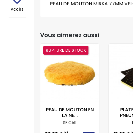
PEAU DE MOUTON MIRKA 77MM VEL
Accès
Vous aimerez aussi
RUPTURE DE STOCK
UX RUPES
PEAU DE MOUTON EN
PLAT
 200...
LAINE...
PNEUM
UPES
SEICAR
HT