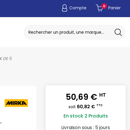
0
Compte
Panier
ADAPTATEUR DE POCHE JETABLE
DISQUE A MEULER / TRONCONNER
K DE 5
50,69 €
HT
60,82 €
TTC
soit
En stock
2 Produits
-
Livraison sous :
5 jours