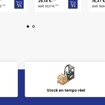
Prix
Prix
25,14 €
16,37 
soit
soit
TTC
TTC
 €
30,17 €
19,
Stock en temps réel