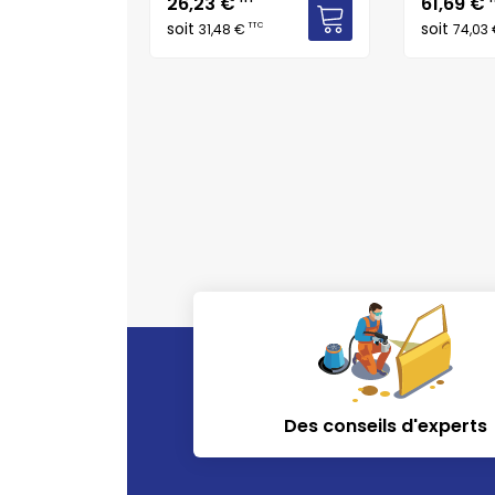
Prix
Prix
26,23 €
61,69 €
soit
soit
TTC
TTC
31,48 €
74,03
Des conseils d'experts