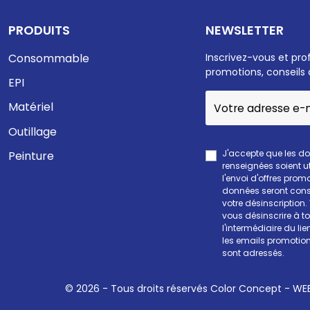
PRODUITS
NEWSLETTER
Consommable
Inscrivez-vous et pro
promotions, conseils 
EPI
Matériel
Outillage
J'accepte que les d
Peinture
renseignées soient ut
l'envoi d'offres prom
données seront cons
votre désinscription
vous désinscrire à 
l'intermédiaire du li
les emails promotion
sont adressés.
© 2026 - Tous droits réservés Color Concept -
WEE