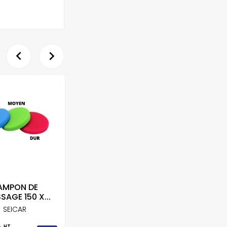


AMPON DE
LOT DE 5 INTERFACES
SAGE 150 X...
MIRKA...
SEICAR
MIRKA
HT
HT