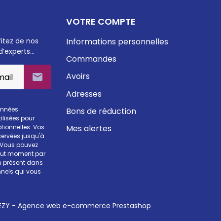
VOTRE COMPTE
fitez de nos
Informations personnelles
d’experts…
Commandes
Avoirs

Adresses
onnées
Bons de réduction
ilisées pour
Mes alertes
otionnelles. Vos
ervées jusqu'à
. Vous pouvez
tout moment par
en présent dans
nels qui vous
ZY - Agence web e-commerce Prestashop