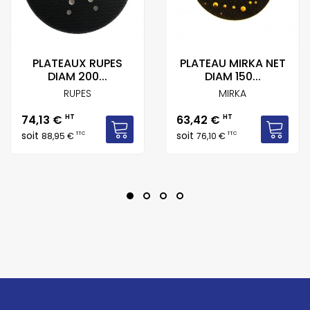
PLATEAUX RUPES
PLATEAU MIRKA NET
DIAM 200...
DIAM 150...
RUPES
MIRKA
Prix
Prix
74,13 €
HT
63,42 €
HT
soit
soit
TTC
TTC
88,95 €
76,10 €