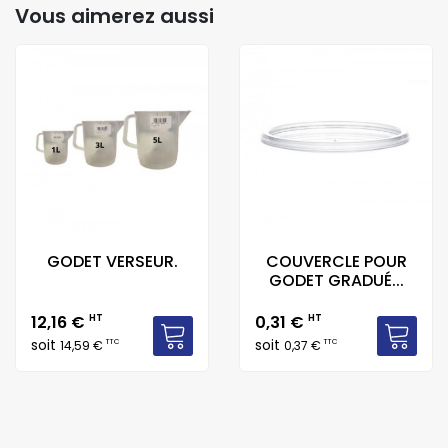
Vous aimerez aussi
GODET VERSEUR.
COUVERCLE POUR
GODET GRADUÉ...
Prix
Prix
12,16 €
HT
0,31 €
HT
soit
soit
TTC
TTC
14,59 €
0,37 €