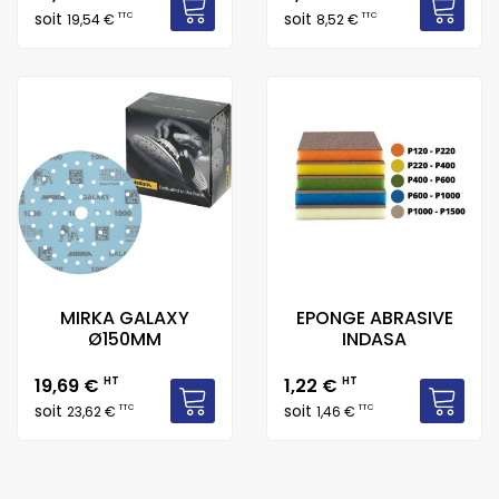
soit
soit
TTC
TTC
19,54 €
8,52 €
MIRKA GALAXY
EPONGE ABRASIVE
Ø150MM
INDASA
Prix
Prix
19,69 €
HT
1,22 €
HT
soit
soit
TTC
TTC
23,62 €
1,46 €