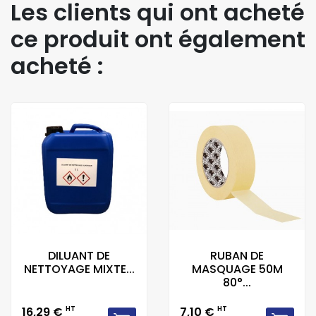
Les clients qui ont acheté
ce produit ont également
acheté :
DILUANT DE
RUBAN DE
NETTOYAGE MIXTE...
MASQUAGE 50M
80°...
Prix
Prix
16,29 €
HT
7,10 €
HT