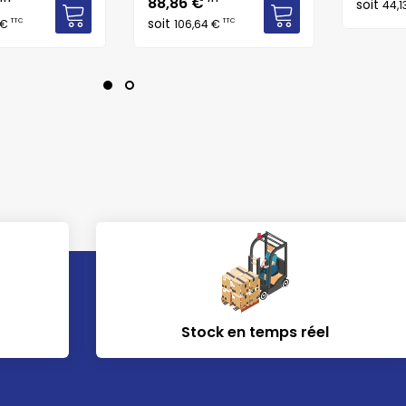
Prix
88,86 €
soit
44,1
soit
TTC
TTC
 €
106,64 €
Stock en temps réel