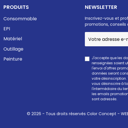
PRODUITS
NEWSLETTER
Consommable
Inscrivez-vous et pro
promotions, conseils 
EPI
Matériel
Outillage
J'accepte que les d
Peinture
renseignées soient ut
l'envoi d'offres prom
données seront cons
votre désinscription
vous désinscrire à 
l'intermédiaire du li
les emails promotion
sont adressés.
© 2026 - Tous droits réservés Color Concept -
WEE