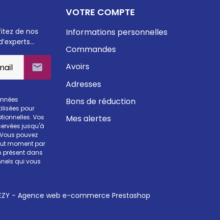
VOTRE COMPTE
fitez de nos
Informations personnelles
d’experts…
Commandes
Avoirs

Adresses
onnées
Bons de réduction
ilisées pour
Mes alertes
otionnelles. Vos
ervées jusqu'à
. Vous pouvez
tout moment par
en présent dans
nels qui vous
ZY - Agence web e-commerce Prestashop