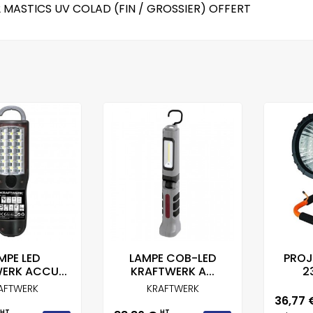
2 MASTICS UV COLAD (FIN / GROSSIER) OFFERT
MPE LED
LAMPE COB-LED
PROJ
ERK ACCU...
KRAFTWERK A...
2
AFTWERK
KRAFTWERK
Prix
36,77
HT
HT