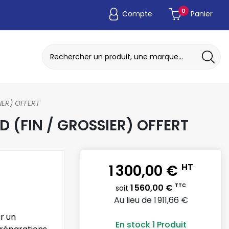
0
Compte
Panier
ADAPTATEUR DE POCHE JETABLE
DISQUE A MEULER / TRONCONNER
IER) OFFERT
D (FIN / GROSSIER) OFFERT
1 300,00 €
HT
1 560,00 €
TTC
soit
Au lieu de 1 911,66 €
r un
En stock
1 Produit