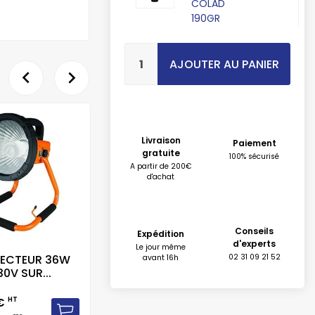
COLAD
190GR
AJOUTER AU PANIER


Livraison
Paiement
gratuite
100% sécurisé
A partir de 200€
d'achat
Conseils
Expédition
d'experts
Le jour même
ECTEUR 36W
LAMPE CONTROLE DE
02 31 09 21 52
LAM
avant 16h
30V SUR...
TEINTE...
C
CAR SYSTEM
 €
HT
HT