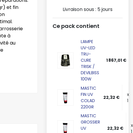
réparations.
r) et fin
Livraison sous :
5 jours
ion
timal.
Ce pack contient
arrosserie
ête à
LAMPE
vité au
UV-LED
de
TRU-
CURE
1 867,01 €
TRISK /
DEVILBISS
100W
MASTIC
FIN UV
x
22,32 €
COLAD
1
220GR
MASTIC
GROSSIER
x
UV
22,32 €
1