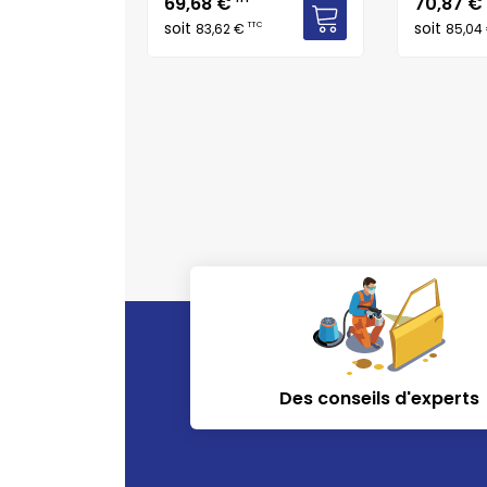
Prix
Prix
69,68 €
70,87 €
soit
soit
TTC
TTC
83,62 €
85,04
Des conseils d'experts