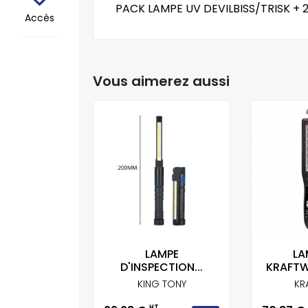
PACK LAMPE UV DEVILBISS/TRISK + 
Accès
Vous aimerez aussi
 MAG PRO
LAMPE
LA
NGRIP
D'INSPECTION...
KRAFTW
RKUL
KING TONY
KR
T
HT