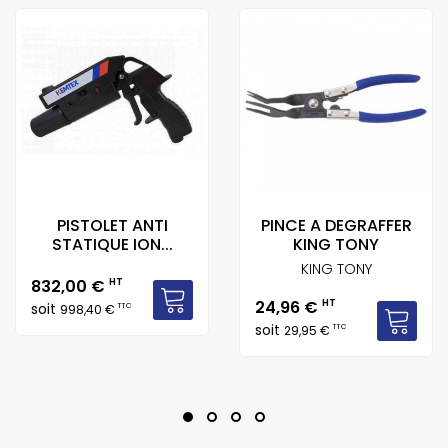
PISTOLET ANTI
PINCE A DEGRAFFER
STATIQUE ION...
KING TONY
KING TONY
Prix
832,00 €
HT
Prix
24,96 €
HT
soit
TTC
998,40 €
soit
TTC
29,95 €