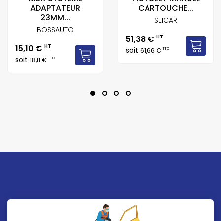
ADAPTATEUR
CARTOUCHE...
23MM...
SEICAR
BOSSAUTO
Prix
51,38 €
HT
Prix
15,10 €
HT
soit
TTC
61,66 €
soit
TTC
18,11 €