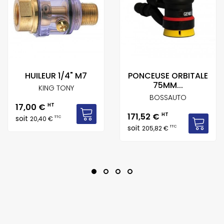
HUILEUR 1/4" M7
PONCEUSE ORBITALE
75MM...
KING TONY
BOSSAUTO
Prix
17,00 €
HT
Prix
171,52 €
HT
soit
TTC
20,40 €
soit
TTC
205,82 €