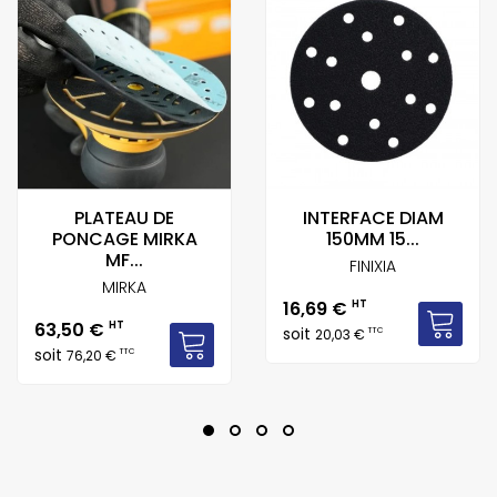
PLATEAU DE
INTERFACE DIAM
PONCAGE MIRKA
150MM 15...
MF...
FINIXIA
MIRKA
Prix
16,69 €
HT
Prix
63,50 €
HT
soit
TTC
20,03 €
soit
TTC
76,20 €